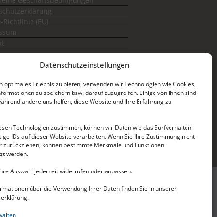
meine Geschäftsbedingungen
schutzerklärung
-Richtlinie (EU)
essum
kt
Datenschutzeinstellungen
n optimales Erlebnis zu bieten, verwenden wir Technologien wie Cookies,
formationen zu speichern bzw. darauf zuzugreifen.
Einige von ihnen sind
 während andere uns helfen, diese Website und Ihre Erfahrung zu
esen Technologien zustimmen, können wir Daten wie das Surfverhalten
tige IDs auf dieser Website verarbeiten. Wenn Sie Ihre Zustimmung nicht
er zurückziehen, können bestimmte Merkmale und Funktionen
igt werden.
Ihre Auswahl jederzeit widerrufen oder anpassen.
ith ❤ by BD.
ormationen über die Verwendung Ihrer Daten finden Sie in unserer
erklärung.
eine und öffentliche Institutionen.
walten