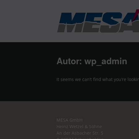
Autor:
wp_admin
It seems we can’t find what you’re lookin
MESA GmbH
Heinz Wetzel & Söhne
An der Asbacher Str. 5