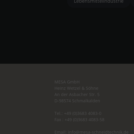
Lebensmittelindustrie
MESA GmbH
Heinz Wetzel & Söhne
An der Asbacher Str. 5
D-98574 Schmalkalden
Tel.: +49 (0)3683 4083-0
Fax : +49 (0)3683 4083-58
Email:
info@mesa-schneidtechnik.de