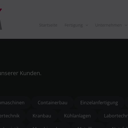
Startseite
Fertigung
Unternehmen
unserer Kunden.
umaschinen
Containerbau
Einzelanfertigung
ertechnik
Kranbau
Kühlanlagen
Labortechn