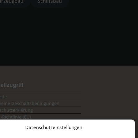
hrzeugbau
Schiffsbau
ellzugriff
eite
meine Geschäftsbedingungen
schutzerklärung
-Richtlinie (EU)
essum
Datenschutzeinstellungen
kt