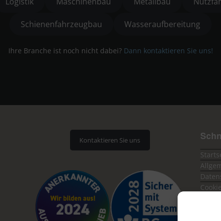
Logistik
Maschinenbau
Metallbau
Nutzfa
Schienenfahrzeugbau
Wasseraufbereitung
Ihre Branche ist noch nicht dabei?
Dann kontaktieren Sie uns!
Schn
Kontaktieren Sie uns
Starts
Allge
Daten
Cookie
Impr
Konta